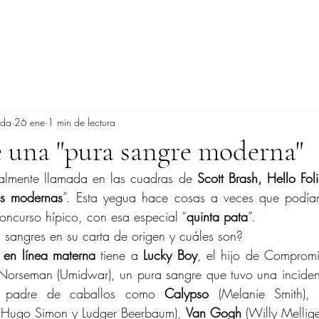
ada
26 ene
1 min de lectura
e una "pura sangre moderna"
ualmente llamada en las cuadras de 
Scott Brash, Hello Fol
es modernas
”. Esta yegua hace cosas a veces que podían
oncurso hípico, con esa especial “
quinta pata
”.
 sangres en su carta de origen y cuáles son?
 en línea materna
 tiene a 
Lucky Boy
, el hijo de Compromi
Norseman (Umidwar), un pura sangre que tuvo una incidenci
padre de caballos como 
Calypso 
(Melanie Smith),
(Hugo Simon y Ludger Beerbaum), 
Van Gogh
 (Willy Mellig