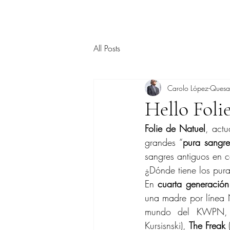
All Posts
Carolo López-Ques
Hello Foli
Folie de Natuel
, act
grandes “
pura sangr
sangres antiguos en c
¿Dónde tiene los pura
En 
cuarta generación
una madre por línea 
mundo del KWPN, 
Kursisnski), 
The Freak
 