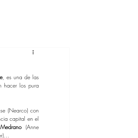
ie
, es una de las 
 hacer los pura 
se (Nearco) con 
a capital en el 
 
Medrano 
(Anne 
er)…