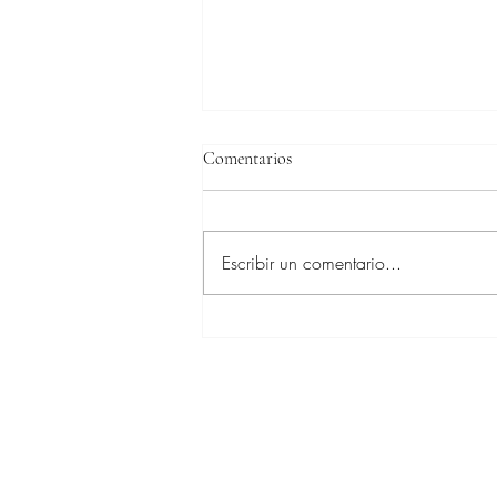
Comentarios
Escribir un comentario...
Estados Unidos se impone en la
Copa de Naciones de Dublín
CSIO