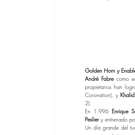
Golden Horn y Enabl
André Fabre
 como e
propietarios han logra
Coronation), y 
Khali
2).
En 1.996 
Enrique S
Peslier
 y entrenado po
Un día grande del tur