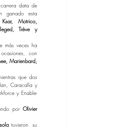
carrera data de 
n ganado esta 
 
Ksar, Motrico, 
leged, Tréve y 
ue más veces ha 
 ocasiones, con 
ee, Marienbard, 
mientras que dos 
dan, Caracalla y 
kforce y Enable-
ando por 
Olivier 
sola 
tuvieron  su 