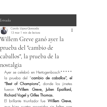
Entrada
Carolo López-Quesada
13 mar
1 min de lectura
Willem Greve ganó ayer la
prueba del "cambio de
caballos", la prueba de la
nostalgia
Ayer se celebró en Hertogenbosch***** 
la prueba del “
cambio de caballos”, el 
“Best of Champions”,
 donde los jinetes 
fueron 
Willem Greve, Julien Epaillard, 
Richard Vogel y Gilles Thomas.
El brillante triunfador fue 
Willem Greve
, 
que hizo cuatro recorridos sin faltas con 