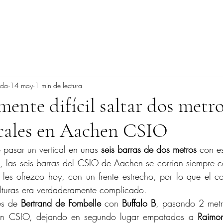
ada
14 may
1 min de lectura
ente difícil saltar dos metr
icales en Aachen CSIO
 pasar un vertical en unas 
seis barras de dos metros
 con e
, las seis barras del CSIO de Aachen se corrían siempre con
es ofrezco hoy, con un frente estrecho, por lo que el co
lturas era verdaderamente complicado.
es de 
Bertrand de Fombelle
 con 
Buffalo B
, pasando 2 metr
en CSIO, dejando en segundo lugar empatados a 
Raimon