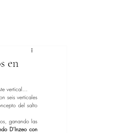
os en
ste vertical…
 seis verticales 
ncepto del salto 
os, ganando las 
do D’Inzeo con 