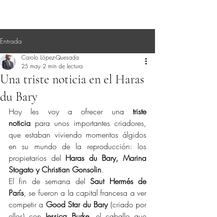
Entrada
Carolo López-Quesada
25 may
2 min de lectura
Una triste noticia en el Haras
du Bary
Hoy les voy a ofrecer una 
triste 
noticia
 para unos importantes criadores, 
que estaban viviendo momentos álgidos 
en su mundo de la reproducción: los 
propietarios del 
Haras du Bary, Marina 
Stogato y Christian Gonsolin
.
El fin de semana del 
Saut Hermés de 
París
, se fueron a la capital francesa a ver 
competir a 
Good Star du Bary
 (criado por 
ellos) con 
Jessica Burke
, el caballo que 