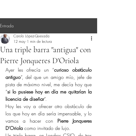
Entrada
Carolo López-Quesada
12 may
1 min de lectura
Una triple barra "antigua" con
Pierre Jonqueres D'Oriola
Ayer les ofrecía un “
curioso obstáculo 
antiguo
”, del que un amigo mío, jefe de 
pista de máximo nivel, me decía hoy que 
“
si lo pusiese hoy en día me quitarían la 
licencia de diseñar
”.
Hoy les voy a ofrecer otro obstáculo de 
los que hoy en día sería impensable, y lo 
vamos a hacer con 
Pierre Jonqueres 
D’Oriola
 como invitado de lujo.
Un triple barra, en Londres CSIO, de tres 