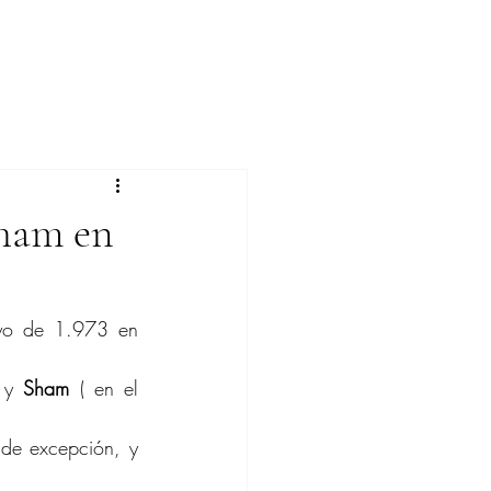
Sham en
yo de 1.973 en 
 y 
Sham
 ( en el 
de excepción, y 