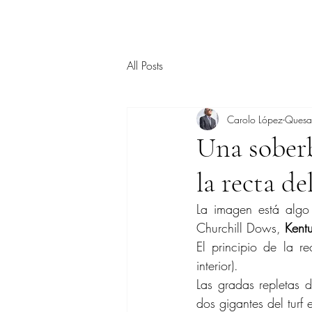
All Posts
Carolo López-Ques
Una soberb
la recta d
La imagen está algo
Churchill Dows, 
Kent
El principio de la r
interior).
Las gradas repletas 
dos gigantes del turf