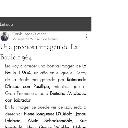
Entrada
Carolo López-Quesada
27 sept 2025
1 min de lectura
Una preciosa imagen de La
Baule 1.964
Les voy a ofrecer una bonita imagen de 
La 
Baule 1.964
, un año en el que el Derby 
de la Baule era ganado por 
Raimondo 
D’Inzeo con Posillipo, 
mientras que el 
Gran Premio era para 
Bertrand Mirabaud 
con Labrador
.
En la imagen se puede ver de izquierda a 
derecha: 
Pierre Jonqueres D’Oriola, Janou 
Lefebvre, Alwin Schockemöhle, Kurt 
Jarasinski, Hans Günter Winkler, Nelson 