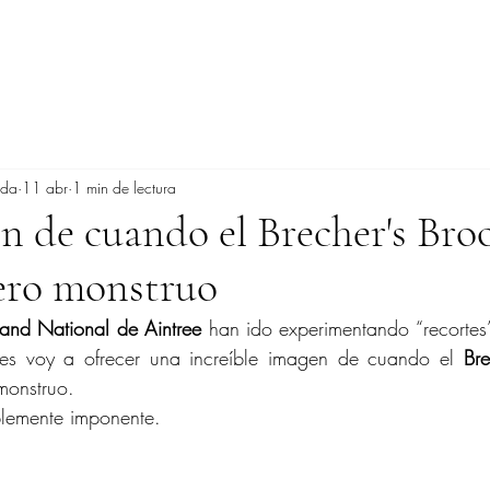
ada
11 abr
1 min de lectura
 de cuando el Brecher's Bro
ero monstruo
and National de Aintree
 han ido experimentando “recortes” 
les voy a ofrecer una increíble imagen de cuando el 
Bre
monstruo.
plemente imponente.