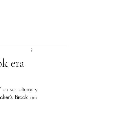
ok era
en sus alturas y 
cher’s Brook 
era 