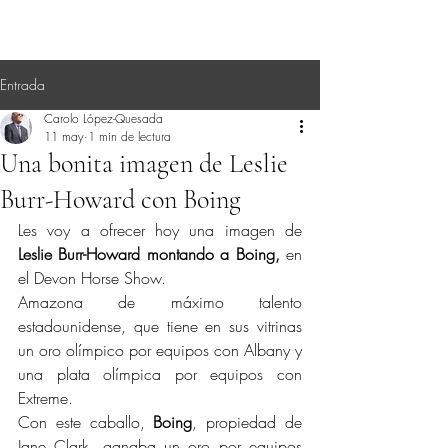
Entrada
Carolo López-Quesada
11 may
1 min de lectura
Una bonita imagen de Leslie
Burr-Howard con Boing
Les voy a ofrecer hoy una imagen de 
Leslie Burr-Howard montando a Boing,
 en 
el Devon Horse Show.
Amazona de máximo talento 
estadounidense, que tiene en sus vitrinas 
un oro olímpico por equipos con Albany y 
una plata olímpica por equipos con 
Extreme.
Con este caballo, 
Boing
, propiedad de 
Jane Clark, ganaba un oro por equipos 