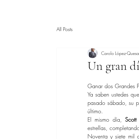
All Posts
Carolo López-Ques
Un gran dí
Ganar dos Grandes Pr
Ya saben ustedes que
pasado sábado, su pr
último.
El mismo día, 
Scot
estrellas, completand
Noventa y siete mil q