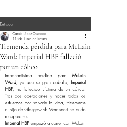
Entrada
Carolo López-Quesada
11 feb
1 min de lectura
Tremenda pérdida para McLain
Ward: Imperial HBF falleció
por un cólico
Importantísima pérdida para 
McLain 
Ward
, ya que su gran caballo, 
Imperial 
HBF
, ha fallecido víctima de un cólico. 
Tras dos operaciones y hacer todos los 
esfuerzos por salvarle la vida, tristemente 
el hijo de Glasgow vh Merelsnest no pudo 
recuperarse.
Imperial HBF
 empezó a correr con McLain 