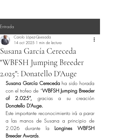
Entrada
Carolo López-Quesada
14 oct 2025
1 min de lectura
Susana García Cereceda
"WBFSH Jumping Breeder
2.025": Donatello D'Auge
Susana García Cereceda 
ha sido horada 
con el trofeo de “
WBFSH Jumping Breeder 
of 2.025”,
 gracias a su creación 
Donatello D’Auge.
Este importante reconocimiento irá a parar 
a las manos de Susana a principio de 
2.026 durante la 
Longines WBFSH 
Breeder Awards
.