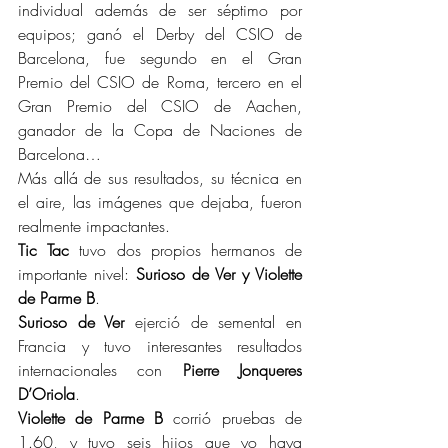
individual además de ser séptimo por 
equipos; ganó el Derby del CSIO de 
Barcelona, fue segundo en el Gran 
Premio del CSIO de Roma, tercero en el 
Gran Premio del CSIO de Aachen, 
ganador de la Copa de Naciones de 
Barcelona…
Más allá de sus resultados, su técnica en 
el aire, las imágenes que dejaba, fueron 
realmente impactantes.
Tic Tac
 tuvo dos propios hermanos de 
importante nivel: 
Surioso de Ver y Violette 
de Parme B
.
Surioso de Ver
 ejerció de semental en 
Francia y tuvo interesantes resultados 
internacionales con 
Pierre Jonqueres 
D’Oriola
.
Violette de Parme B
 corrió pruebas de 
1.60, y tuvo seis hijos que yo haya 