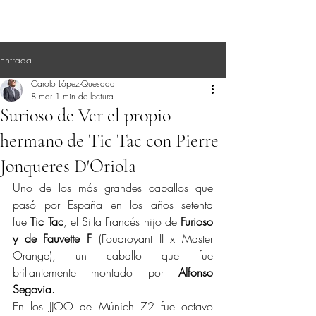
Entrada
Carolo López-Quesada
8 mar
1 min de lectura
Surioso de Ver el propio
hermano de Tic Tac con Pierre
Jonqueres D'Oriola
Uno de los más grandes caballos que 
pasó por España en los años setenta 
fue
 Tic Tac
, el Silla Francés hijo de 
Furioso 
y de Fauvette F
 (Foudroyant II x Master 
Orange), un caballo que fue 
brillantemente montado por 
Alfonso 
Segovia.
En los JJOO de Múnich 72 fue octavo 