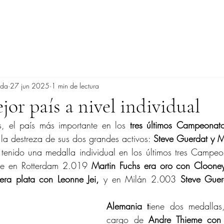
ada
27 jun 2025
1 min de lectura
jor país a nivel individual
s, el país más importante en los 
tres últimos Campeonat
 la destreza de sus dos grandes activos: 
Steve Guerdat y M
 tenido una medalla individual en los últimos tres Campeo
ue en Rotterdam 2.019 
Martin Fuchs era oro con Cloone
era plata con Leonne Jei, 
y en Milán 2.003 
Steve Guer
Alemania t
iene dos medallas
cargo de 
Andre Thieme con