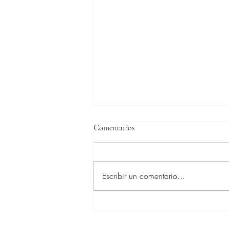
Comentarios
Escribir un comentario...
Una bonita imagen de Harry
Lewellyn con Foxhunter