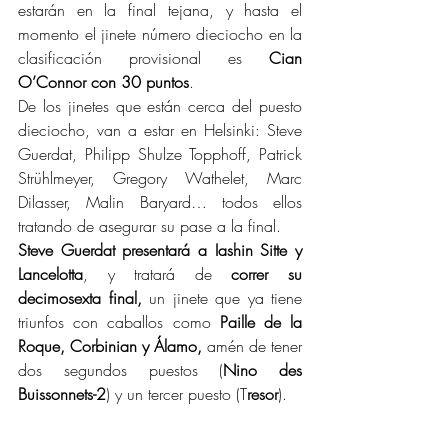
estarán en la final tejana, y hasta el 
momento el jinete número dieciocho en la 
clasificación provisional es 
Cian 
O’Connor con 30 puntos
.
De los jinetes que están cerca del puesto 
dieciocho, van a estar en Helsinki: Steve 
Guerdat, Philipp Shulze Topphoff, Patrick 
Strühlmeyer, Gregory Wathelet, Marc 
Dilasser, Malin Baryard… todos ellos 
tratando de asegurar su pase a la final.
Steve Guerdat presentará a Iashin Sitte y 
Lancelotta
, y tratará de 
correr su 
decimosexta final,
 un jinete que ya tiene 
triunfos con caballos como 
Paille de la 
Roque, Corbinian y Álamo, 
amén de tener 
dos segundos puestos (
Nino des 
Buissonnets-2
) y un tercer puesto (T
resor
).