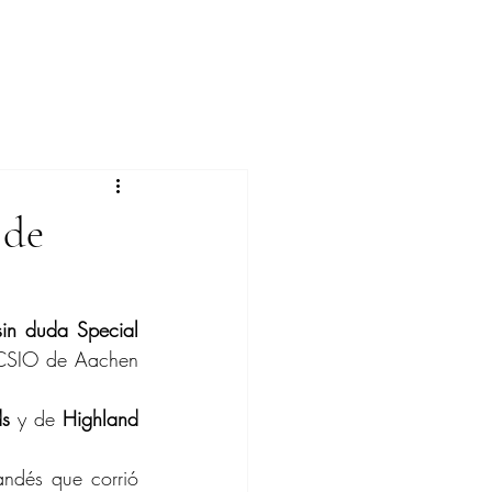
 de
in duda Special 
 CSIO de Aachen 
ds
 y de 
Highland 
andés que corrió 