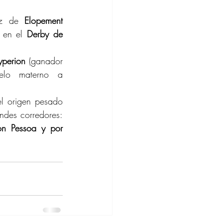
ez de 
Elopement
 en el 
Derby de 
yperion
 (ganador 
del Derby de Epsom) y como abuelo materno a 
el origen pesado 
ndes corredores: 
n Pessoa y por 