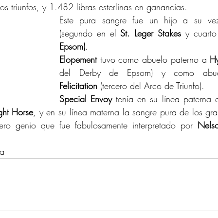
os triunfos, y 1.482 libras esterlinas en ganancias.
Este pura sangre fue un hijo a su v
(segundo en el 
St. Leger Stakes
 y cuarto
Epsom)
.
Elopement 
tuvo como abuelo paterno a 
H
Felicitation
 (tercero del Arco de Triunfo).
Special Envoy
 tenía en su línea paterna 
ght Horse
, y en su línea materna la sangre pura de los gra
ero genio que fue fabulosamente interpretado por 
Nelso
da