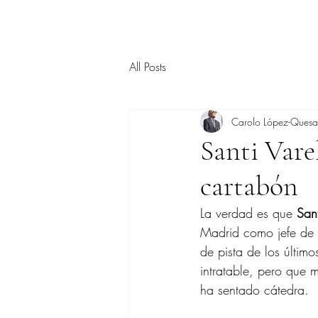
All Posts
Carolo López-Ques
Santi Varel
cartabón
La verdad es que 
Sant
Madrid como jefe de p
de pista de los últim
intratable, pero que 
ha sentado cátedra.