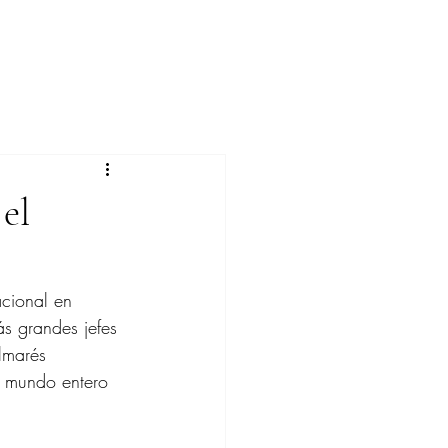
 el
acional en 
s grandes jefes 
lmarés 
n mundo entero 