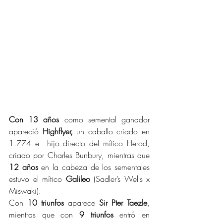
Con 13 años
 como semental ganador 
apareció 
Highflyer,
 un caballo criado en 
1.774 e  hijo directo del mítico Herod, 
criado por Charles Bunbury, mientras que 
12 años
 en la cabeza de los sementales 
estuvo el mítico 
Galileo
 (Sadler’s Wells x 
Miswaki).
Con 
10 triunfos
 aparece 
Sir Pter Taezle
, 
mientras que con 
9 triunfos
 entró en 