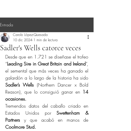
Entrada
Carolo López-Quesada
10 dic 2024
1 min de lectura
Sadler's Wells catorce veces
Desde que en 1.721 se diseñase el trofeo 
“
Leading Sire in Great Britain and Ireland
”, 
el semental que más veces ha ganado el 
galardón a lo largo de la historia ha sido 
Sadler’s Wells
 (Northern Dancer x Bold 
Reason), que lo consiguió ganar en 
14 
ocasiones.
Tremendos datos del caballo criado en 
Estados Unidos por 
Swettenham & 
Partners
 y que acabó en manos de 
Coolmore Stud.