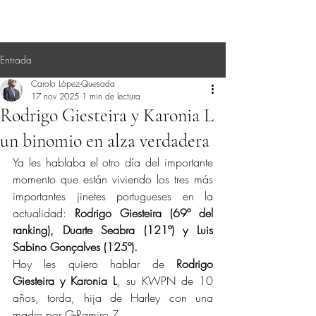
Entrada
Carolo López-Quesada
17 nov 2025
1 min de lectura
Rodrigo Giesteira y Karonia L
un binomio en alza verdadera
Ya les hablaba el otro día del importante 
momento que están viviendo los tres más 
importantes jinetes portugueses en la 
actualidad: 
Rodrigo Giesteira (69º del 
ranking), Duarte Seabra (121º) y Luis 
Sabino Gonçalves (125º).
Hoy les quiero hablar de 
Rodrigo 
Giesteira y Karonia L
, su KWPN de 10 
años, torda, hija de Harley con una 
madre por G-Ramiro Z.