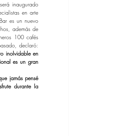
será inaugurado 
ialistas en arte 
Bar es un nuevo 
echos, además de 
imeros 100 cafés 
asado, declaró: 
 inolvidable en 
onal es un gran 
que jamás pensé 
rute durante la 