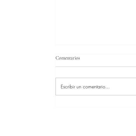
Comentarios
Escribir un comentario...
Preciosa imagen de Foxy de la
Roque y Karl Cook en Dublín
CSIO