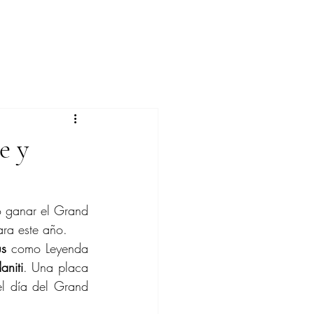
e y
ó ganar el Grand 
ara este año.
s
 como Leyenda 
aniti
. Una placa 
l día del Grand 