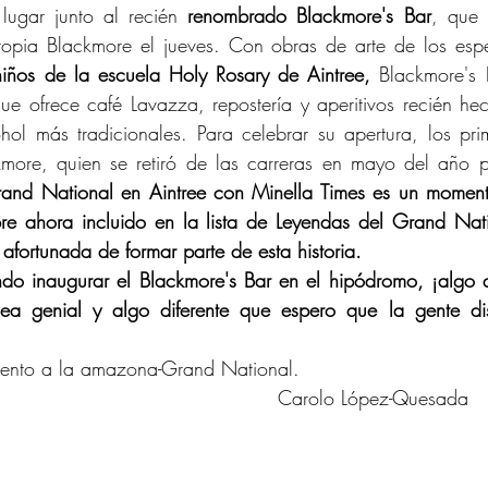
lugar junto al recién 
renombrado Blackmore's Bar
, que 
ropia Blackmore el jueves. Con obras de arte de los espec
iños de la escuela Holy Rosary de Aintree,
 Blackmore's 
ue ofrece café Lavazza, repostería y aperitivos recién h
hol más tradicionales. Para celebrar su apertura, los pr
ckmore, quien se retiró de las carreras en mayo del año p
nd National en Aintree con Minella Times es un momento
re ahora incluido en la lista de Leyendas del Grand Nati
afortunada de formar parte de esta historia.
do inaugurar el Blackmore's Bar en el hipódromo, ¡algo 
ea genial y algo diferente que espero que la gente disf
iento a la amazona-Grand National.
Carolo López-Quesada