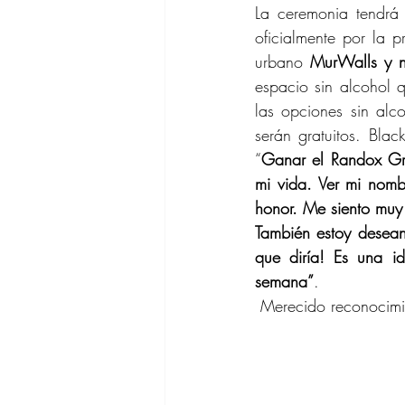
La ceremonia tendrá 
oficialmente por la p
urbano 
MurWalls y n
espacio sin alcohol q
las opciones sin alco
serán gratuitos. Bla
“
Ganar el Randox Gra
mi vida. Ver mi nomb
honor. Me siento muy 
También estoy desean
que diría! Es una id
semana”
.
 Merecido reconocim