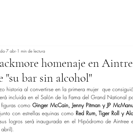
ada
7 abr
1 min de lectura
lackmore homenaje en Aintre
 "su bar sin alcohol"
izo historia al convertirse en la primera mujer  que consigui
erá incluida en el Salón de la Fama del Grand National p
 figuras como 
Ginger McCain, Jenny Pitman y JP McManu
junto con estrellas equinas como 
Red Rum, Tiger Roll y Ald
sus logros será inaugurada en el Hipódromo de Aintree e
abril).