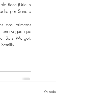
le Rose (Uriel x 
adre por Sandro 
os dos primeros 
, una yegua que 
c Bois Margot, 
e Semilly…
Ver todo