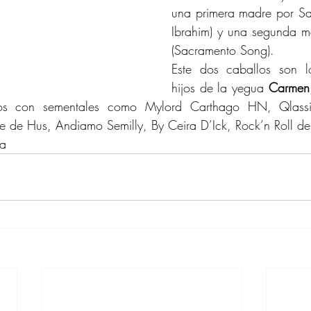
una primera madre por Sab
Ibrahim) y una segunda m
(Sacramento Song).
Este dos caballos son l
hijos de la yegua 
Carmen
jos con sementales como Mylord Carthago HN, Qlassi
de Hus, Andiamo Semilly, By Ceira D’Ick, Rock’n Roll d
a  