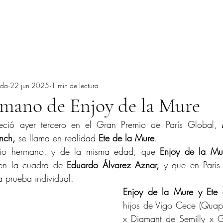
ada
22 jun 2025
1 min de lectura
rmano de Enjoy de la Mure
eció ayer tercero en el Gran Premio de París Global, 
nch,
 se llama en realidad 
Ete de la Mure
.
pio hermano, y de la misma edad, que 
Enjoy de la Mu
 en la cuadra de 
Eduardo Álvarez Aznar,
 y que en París
a prueba individual.
Enjoy de la Mure y Ete
hijos de Vigo Cece (Quapr
x Diamant de Semilly x G