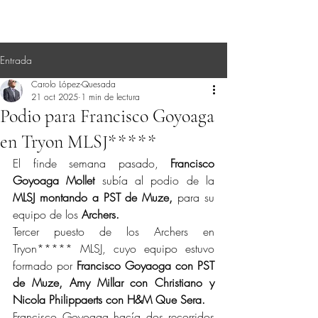
Entrada
Carolo López-Quesada
21 oct 2025
1 min de lectura
Podio para Francisco Goyoaga
en Tryon MLSJ*****
El finde semana pasado, 
Francisco 
Goyoaga Mollet
 subía al podio de la 
MLSJ montando a PST de Muze,
 para su 
equipo de los 
Archers.
Tercer puesto de los Archers en 
Tryon***** MLSJ, cuyo equipo estuvo 
formado por 
Francisco Goyaoga con PST 
de Muze, Amy Millar con Christiano y 
Nicola Philippaerts con H&M Que Sera.
Francisco Goyoaga hacía dos recorridos 