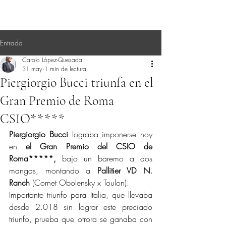
Entrada
Carolo López-Quesada
31 may
1 min de lectura
Piergiorgio Bucci triunfa en el
Gran Premio de Roma
CSIO*****
Piergiorgio Bucci
 lograba imponerse hoy 
en 
el Gran Premio del CSIO de 
Roma*****,
 bajo un baremo a dos 
mangas, montando a 
Pallitier VD N. 
Ranch
 (Cornet Obolensky x Toulon).
Importante triunfo para Italia, que llevaba 
desde 2.018 sin lograr este preciado 
triunfo, prueba que otrora se ganaba con 