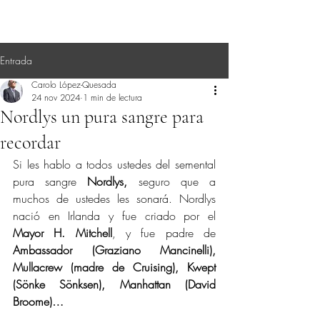
Entrada
Carolo López-Quesada
24 nov 2024
1 min de lectura
Nordlys un pura sangre para
recordar
Si les hablo a todos ustedes del semental 
pura sangre 
Nordlys,
 seguro que a 
muchos de ustedes les sonará. Nordlys 
nació en Irlanda y fue criado por el 
Mayor H. Mitchell
, y fue padre de 
Ambassador (Graziano Mancinelli), 
Mullacrew (madre de Cruising), Kwept 
(Sönke Sönksen), Manhattan (David 
Broome)…