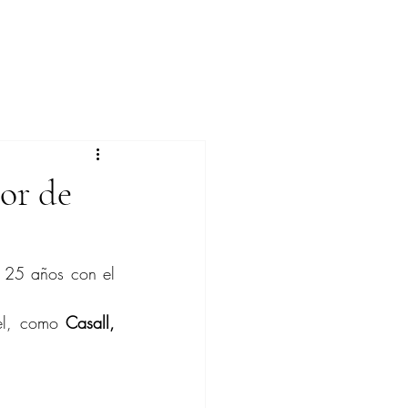
or de
 ha finalizado la colaboración que ha mantenido durante 25 años con el 
el, como 
Casall, 