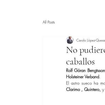
All Posts
Carolo López-Ques
No pudiero
caballos
Rolf Göran Bengtsson
Holsteiner Verband
.
El astro sueco ha m
Clarimo , Quintero,
 y