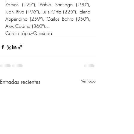
Ramos (129º), Pablo Santiago (190º), 
Juan Riva (196º), Luis Ortiz (225º), Elena 
Appendino (259º), Carlos Bohro (350º), 
Alex Codina (360º)…
Carolo López-Quesada
Entradas recientes
Ver todo