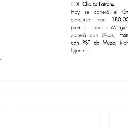
CDE 
Clic Es Patrons.
Hoy se correrá el 
Gr
concurso, con 
180.0
premios, donde Margie G
correrá con Dicas, 
Fra
con PST de Muze,
 Ric
Lyjanair…
da