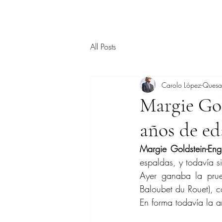
All Posts
Carolo López-Ques
Margie Gol
años de e
Margie Goldstein-En
espaldas, y todavía 
Ayer ganaba la pru
Baloubet du Rouet), c
En forma todavía la 