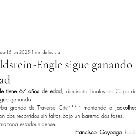
ada
15 jun 2025
1 min de lectura
dstein-Engle sigue ganando 
dad
gle tiene 67 años de edad
, diecisiete Finales de Copa d
sigue ganando.
eba grande de Traverse City**** montando a J
ackofhea
on dos recorridos sin faltas bajo un baremo dos fases.
amazona estadounidense.
Francisco Goyoaga
 hací