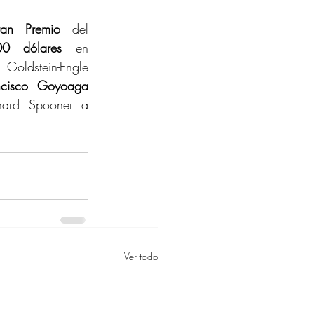
an Premio
 del 
00 dólares
 en 
oldstein-Engle 
ncisco Goyoaga 
hard Spooner a 
Ver todo