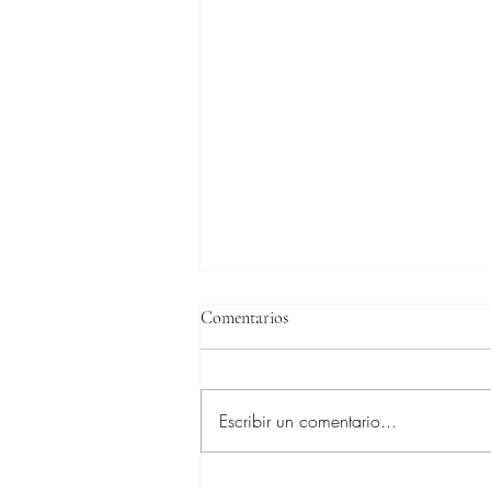
Comentarios
Escribir un comentario...
Hoy es un día verdadermante