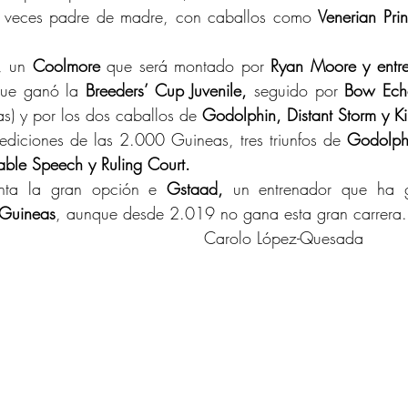
es veces padre de madre, con caballos como 
Venerian Princ
, un 
Coolmore
 que será montado por 
Ryan Moore y entr
que ganó la 
Breeders’ Cup Juvenile,
 seguido por 
Bow Ech
as) y por los dos caballos de 
Godolphin, Distant Storm y Kin
 ediciones de las 2.000 Guineas, tres triunfos de 
Godolphi
ble Speech y Ruling Court.
nta la gran opción e 
Gstaad,
 un entrenador que ha
 Guineas
, aunque desde 2.019 no gana esta gran carrera.
Carolo López-Quesada