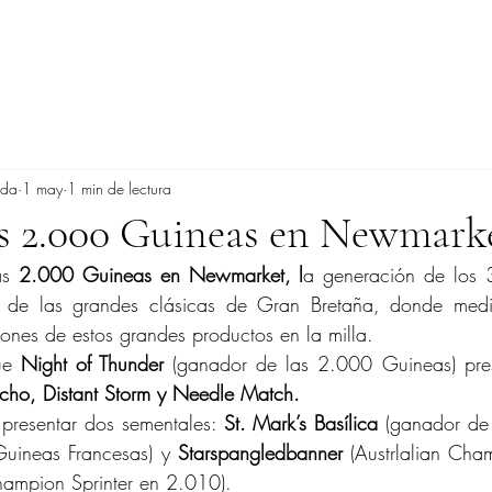
ada
1 may
1 min de lectura
s 2.000 Guineas en Newmark
as 
2.000 Guineas en Newmarket, l
a generación de los 3
de las grandes clásicas de Gran Bretaña, donde medi
iones de estos grandes productos en la milla.
ue 
Night of Thunder
 (ganador de las 2.000 Guineas) pres
Echo, Distant Storm y Needle Match.
presentar dos sementales: 
St. Mark’s Basílica
 (ganador de
Guineas Francesas) y 
Starspangledbanner
 (Austrlalian Cham
ampion Sprinter en 2.010).