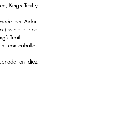
e, King’s Trail y 
enado por Aidan 
o
 (invicto el año 
g’s Trrail.
n, con caballos 
 ganado 
en diez 