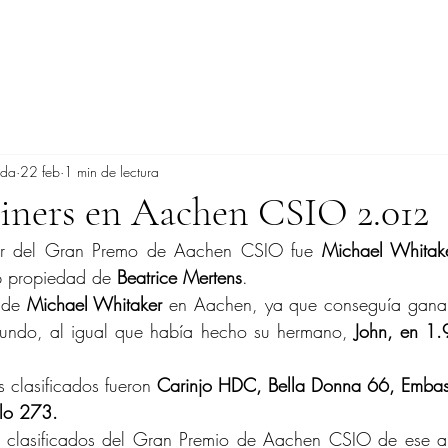
ada
22 feb
1 min de lectura
iners en Aachen CSIO 2.012
r del Gran Premo de Aachen CSIO fue 
Michael Whitak
 propiedad de 
Beatrice Mertens
.
 de 
Michael Whitaker
 en Aachen, ya que conseguía ganar
undo, al igual que había hecho su hermano, 
John, en 1.
s clasificados fueron 
Carinjo HDC, Bella Donna 66, Embassy
rlo 273.
s clasificados del Gran Premio de Aachen CSIO de ese a