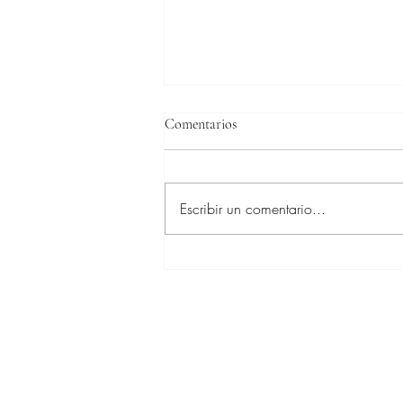
Comentarios
Escribir un comentario...
En el 50% de las ocasioes el
Mundial es para Francia o
Alemania