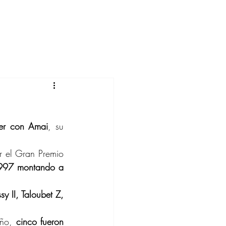
er con Amai
, su 
 el Gran Premio 
997 montando a 
 II, Taloubet Z, 
ño, 
cinco fueron 