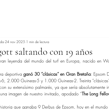
ada
24 nov 2025
1 min de lectura
gott saltando con 19 años
gran leyenda del mundo del turf en Europa, nacido en Wan
ra deportiva 
ganó 30 “clásicas” en Gran Bretaña
: Epsom De
-6, 2.000 Guineas-5 y 1.000 Guineas-2. Treinta “clásica
 con su extensísimo palmarés, ya que sería absolutamente in
r una imagen de nuestro invitado, apodado “
The Long Fell
 historia que ganaba 9 Derbys de Epsom, hoy en el mundo 