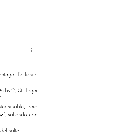
tage, Berkshire 
rby-9, St. Leger 
s”…
terminable, pero 
ow
”, saltando con 
del salto.