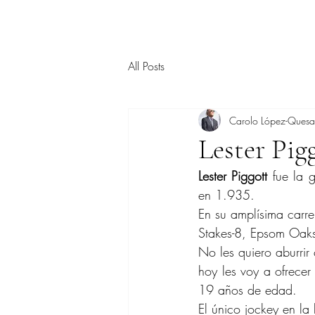
All Posts
Carolo López-Ques
Lester Pig
Lester Piggott
 fue la 
en 1.935.
En su amplísima carre
Stakes-8, Epsom Oaks
No les quiero aburrir
hoy les voy a ofrece
19 años de edad.
El único jockey en la