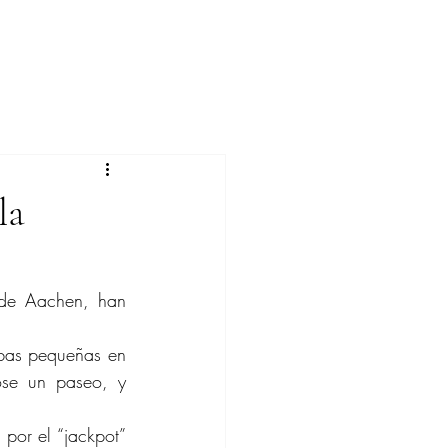
la
de Aachen, han 
bas pequeñas en 
e un paseo, y 
 por el “jackpot” 