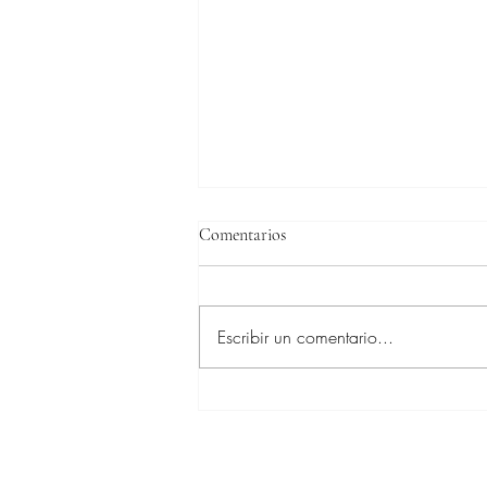
Comentarios
Escribir un comentario...
Duccio Bartalucci y su equipo de
Colombia ganan el oro en los
Centroeamericanos