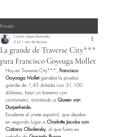
Entrada
Carolo López-Quesada
3 jul
1 min de lectura
La grande de Traverse City***
para Francisco Goyoaga Mollet
Hoy en Traverse City***, 
Francisco 
Goyoaga Mollet
 ganaba la prueba 
grande de 1,45 dotada con 31.100 
dólaress, bajo un baremo con 
cronómetro, montando a 
Queen van 
Dorperheide.
Excelente el jinete español, que dejaba 
en segundo lugar a 
Charlotte Jacobs con 
Cistiano Obolensky
, el que fuera ex 
caballo de 
Gonzalo Busca.