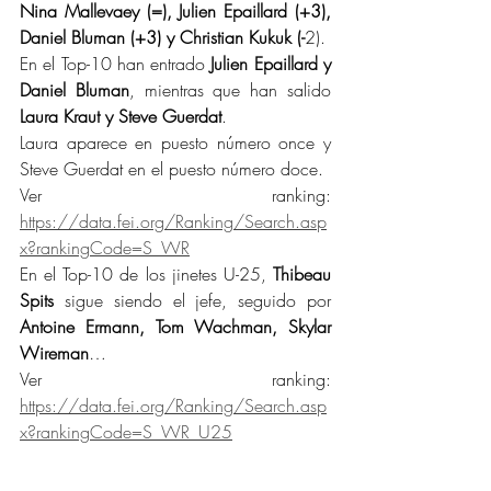
Nina Mallevaey (=), Julien Epaillard (+3), 
Daniel Bluman (+3) y Christian Kukuk (-
2).
En el Top-10 han entrado 
Julien Epaillard y 
Daniel Bluman
, mientras que han salido 
Laura Kraut y Steve Guerdat
.
Laura aparece en puesto número once y 
Steve Guerdat en el puesto número doce.
Ver ranking: 
https://data.fei.org/Ranking/Search.asp
x?rankingCode=S_WR
En el Top-10 de los jinetes U-25, 
Thibeau 
Spits
 sigue siendo el jefe, seguido por 
Antoine Ermann, Tom Wachman, Skylar 
Wireman
…
Ver ranking: 
https://data.fei.org/Ranking/Search.asp
x?rankingCode=S_WR_U25