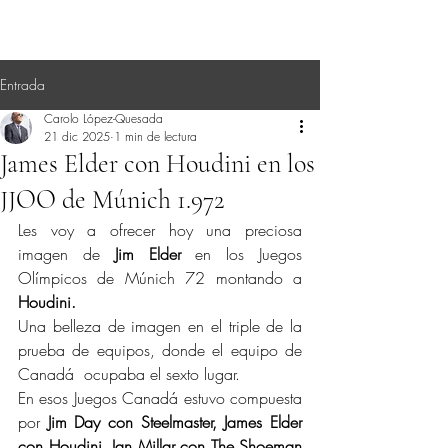
Entrada
Carolo López-Quesada
21 dic 2025
1 min de lectura
James Elder con Houdini en los
JJOO de Múnich 1.972
Les voy a ofrecer hoy una preciosa 
imagen de 
Jim Elder
 en los Juegos 
Olímpicos de Múnich 72 montando a 
Houdini.
Una belleza de imagen en el triple de la 
prueba de equipos, donde el equipo de 
Canadá  ocupaba el sexto lugar.
En esos Juegos Canadá estuvo compuesta 
por 
Jim Day con Steelmaster, James Elder 
con Houdini, Ian Millar con The Shoeman 