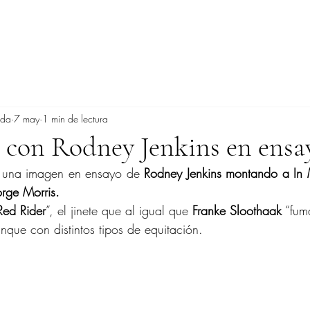
ada
7 may
1 min de lectura
 con Rodney Jenkins en ensa
s una imagen en ensayo de 
Rodney Jenkins montando a In
rge Morris.
Red Rider
”, el jinete que al igual que 
Franke Sloothaak
 “fum
nque con distintos tipos de equitación.