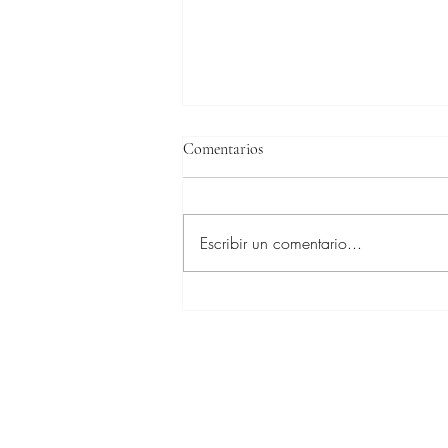
Comentarios
Escribir un comentario...
Hoy es un día verdadermante
grande en Dublín CSIO para Alan
Wade