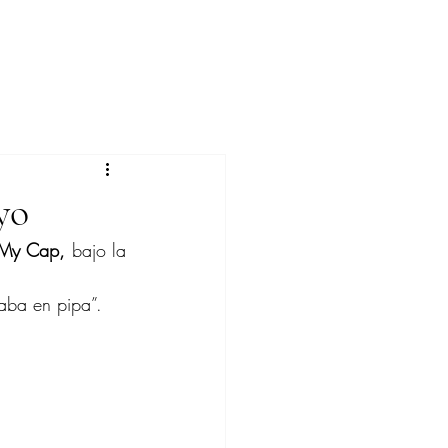
yo
 My Cap, 
bajo la 
aba en pipa”.