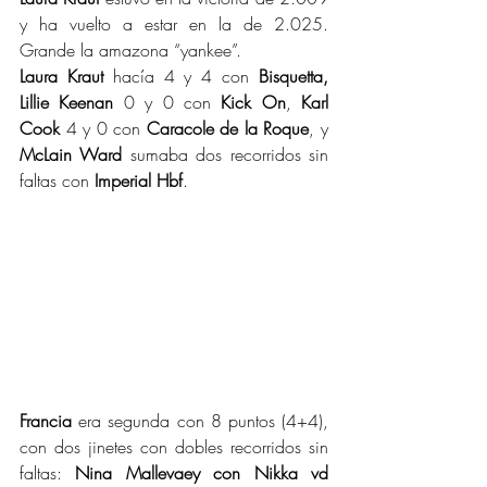
y ha vuelto a estar en la de 2.025. 
Grande la amazona “yankee”.
Laura Kraut
 hacía 4 y 4 con 
Bisquetta,
Lillie Keenan
 0 y 0 con 
Kick On
, 
Karl 
Cook
 4 y 0 con 
Caracole de la Roque
, y 
McLain Ward 
sumaba dos recorridos sin 
faltas con 
Imperial Hbf
.
Francia
 era segunda con 8 puntos (4+4), 
con dos jinetes con dobles recorridos sin 
faltas: 
Nina Mallevaey con Nikka vd 