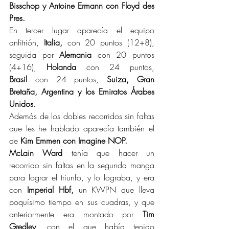
Bisschop y Antoine Ermann con Floyd des 
Pres.
En tercer lugar aparecía el equipo 
anfitrión, 
Italia,
 con 20 puntos (12+8), 
seguida por 
Alemania
 con 20 puntos 
(4+16), 
Holanda 
con 24 puntos, 
Brasil
 con 24 puntos, 
Suiza, Gran 
Bretaña, Argentina y los Emiratos Árabes 
Unidos
.
Además de los dobles recorridos sin faltas 
que les he hablado aparecía también el 
de 
Kim Emmen con Imagine NOP.
McLain Ward
 tenía que hacer un 
recorrido sin faltas en la segunda manga 
para lograr el triunfo, y lo lograba, y era 
con 
Imperial Hbf,
 un KWPN que lleva 
poquísimo tiempo en sus cuadras, y que 
anteriormente era montado por 
Tim 
Gredley
, con el que había tenido 