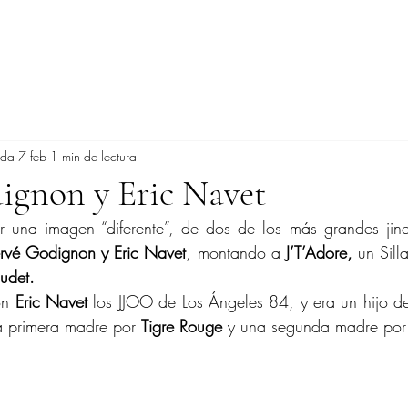
ada
7 feb
1 min de lectura
ignon y Eric Navet
r una imagen “diferente”, de dos de los más grandes jinet
rvé Godignon y Eric Navet
, montando a 
J’T’Adore,
 un Sill
audet.
on 
Eric Navet
 los JJOO de Los Ángeles 84, y era un hijo d
na primera madre por 
Tigre Rouge
 y una segunda madre por 