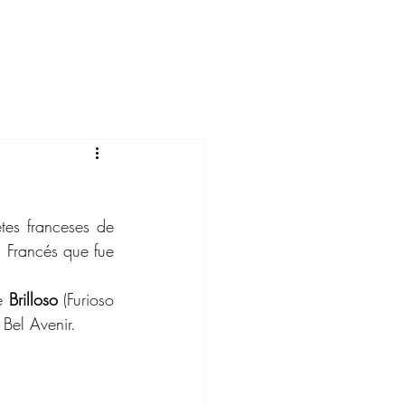
es franceses de 
a Francés que fue 
e 
Brilloso
 (Furioso 
Bel Avenir.