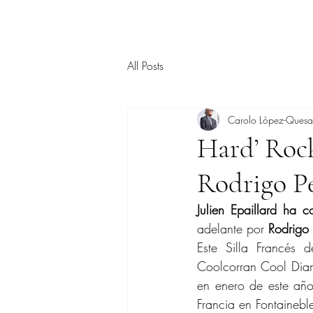
All Posts
Carolo López-Ques
Hard’ Rock
Rodrigo P
Julien Epaillard ha
adelante por 
Rodrigo
Este Silla Francés
Coolcorran Cool Diam
en enero de este añ
Francia en Fontainebl