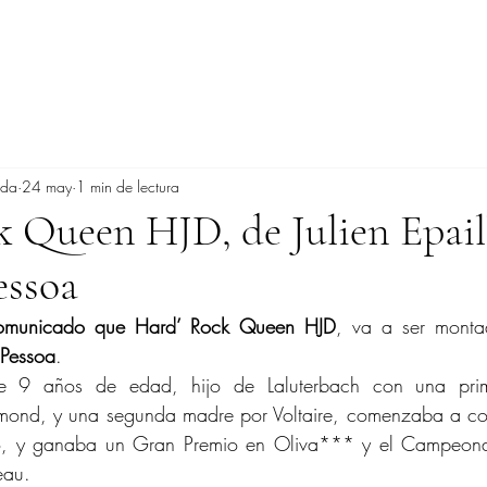
ada
24 may
1 min de lectura
 Queen HJD, de Julien Epail
essoa
 comunicado que Hard’ Rock Queen HJD
, va a ser monta
 Pessoa
.
 de 9 años de edad, hijo de Laluterbach con una pri
ond, y una segunda madre por Voltaire, comenzaba a comp
o, y ganaba un Gran Premio en Oliva*** y el Campeonat
eau.