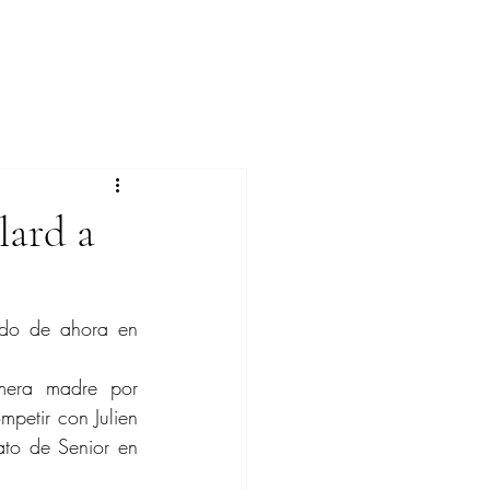
lard a
do de ahora en 
mera madre por 
etir con Julien 
o de Senior en 