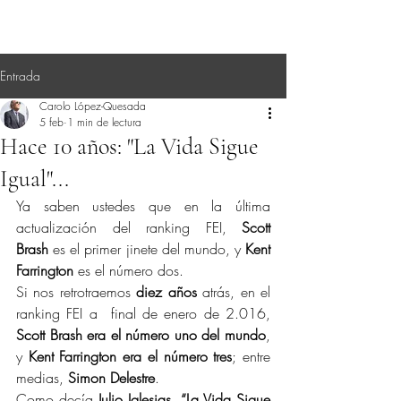
Entrada
Carolo López-Quesada
5 feb
1 min de lectura
Hace 10 años: "La Vida Sigue
Igual"...
Ya saben ustedes que en la última 
actualización del ranking FEI, 
Scott 
Brash
 es el primer jinete del mundo, y 
Kent 
Farrington
 es el número dos.
Si nos retrotraemos 
diez años
 atrás, en el 
ranking FEI a  final de enero de 2.016, 
Scott Brash era el número
uno del mundo
, 
y 
Kent Farrington era el número tres
; entre 
medias, 
Simon Delestre
.
Como decía 
Julio Iglesias, “La Vida Sigue 