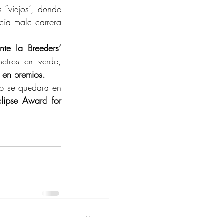
“viejos”, donde 
cía mala carrera 
te la Breeders’ 
tros en verde, 
 en premios.
p se quedara en 
clipse Award for 