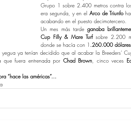
Grupo 1 sobre 2.400 metros contra los 
era segunda, y en el 
Arco de Triunfo
 ha
acabando en el puesto decimotercero.
Un mes más tarde 
ganaba brillantemen
Cup Filly & Mare Turf
 sobre 2.200 me
donde se hacía con 1
.260.000 dólares
la yegua ya tenían decidido que al acabar la Breeders’ Cu
a que fuera entrenada por 
Chad Brown
, cinco veces 
E
ra “hace las américas”…
da