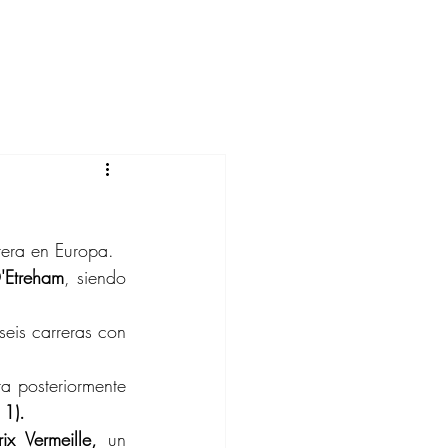
rrera en Europa.
'Etreham
, siendo 
eis carreras con 
 posteriormente 
 1).
rix Vermeille,
 un 