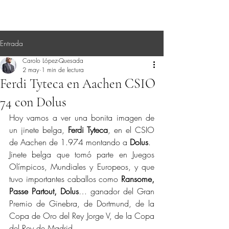
Entrada
Carolo López-Quesada
2 may
1 min de lectura
Ferdi Tyteca en Aachen CSIO
74 con Dolus
Hoy vamos a ver una bonita imagen de 
un jinete belga, 
Ferdi Tyteca
, en el CSIO 
de Aachen de 1.974 montando a 
Dolus
.
Jinete belga que tomó parte en Juegos 
Olímpicos, Mundiales y Europeos, y que 
tuvo importantes caballos como 
Ransome, 
Passe Partout, Dolus
… ganador del Gran 
Premio de Ginebra, de Dortmund, de la 
Copa de Oro del Rey Jorge V, de la Copa 
del Rey de Madrid…