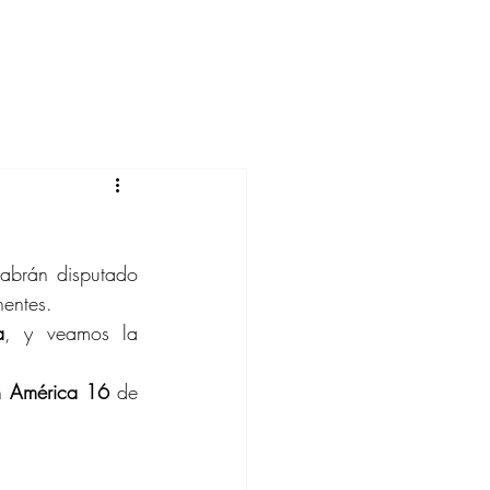
brán disputado 
nentes.
a
, y veamos la 
n 
América 16 
de 