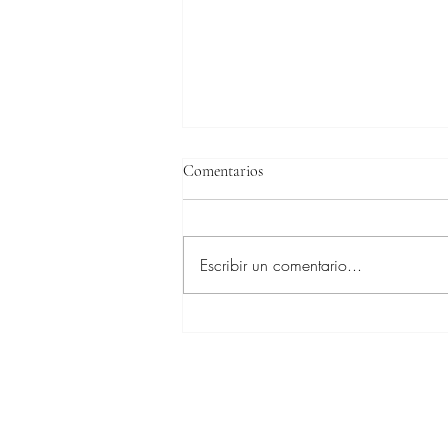
Comentarios
Escribir un comentario...
Estados Unidos se impone en la
Copa de Naciones de Dublín
CSIO