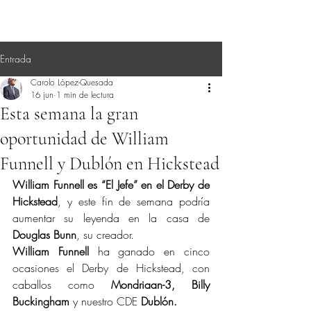
Entrada
Carolo López-Quesada
16 jun
1 min de lectura
Esta semana la gran
oportunidad de William
Funnell y Dublón en Hickstead
William Funnell es “El Jefe” en el Derby de 
Hickstead
, y este fin de semana podría 
aumentar su leyenda en la casa de 
Douglas Bunn
, su creador.
William Funnell
 ha ganado en cinco 
ocasiones el Derby de Hickstead, con 
caballos como 
Mondriaan-3, Billy 
Buckingham
 y nuestro CDE 
Dublón.