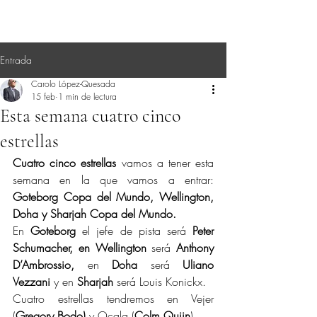
Entrada
Carolo López-Quesada
15 feb
1 min de lectura
Esta semana cuatro cinco
estrellas
Cuatro cinco estrellas
 vamos a tener esta 
semana en la que vamos a entrar: 
Goteborg Copa del Mundo, Wellington, 
Doha y Sharjah Copa del Mundo.
En 
Goteborg
 el jefe de pista será 
Peter 
Schumacher, en Wellington 
será 
Anthony 
D’Ambrossio,
 en 
Doha
 será 
Uliano 
Vezzani
 y en 
Sharjah
 será Louis Konickx.
Cuatro estrellas tendremos en Vejer 
(
Gregory Bodo)
 y Ocala (
Colm Quiin
).