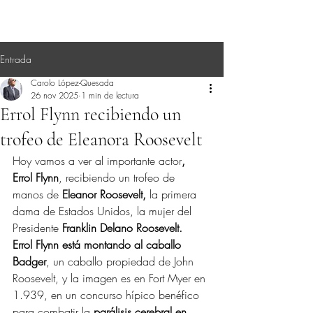
Entrada
Carolo López-Quesada
26 nov 2025
1 min de lectura
Errol Flynn recibiendo un
trofeo de Eleanora Roosevelt
Hoy vamos a ver al importante actor
, 
Errol Flynn
, recibiendo un trofeo de 
manos de 
Eleanor Roosevelt, 
la primera 
dama de Estados Unidos, la mujer del 
Presidente 
Franklin Delano Roosevelt.
Errol Flynn está montando al caballo 
Badger
, un caballo propiedad de John 
Roosevelt, y la imagen es en Fort Myer en 
1.939, en un concurso hípico benéfico 
para combatir la 
parálisis cerebral en 