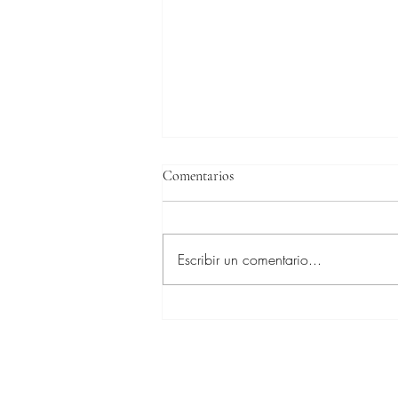
Comentarios
Escribir un comentario...
Duccio Bartalucci y su equipo de
Colombia ganan el oro en los
Centroeamericanos