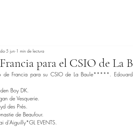
ada
5 jun
1 min de lectura
Francia para el CSIO de La B
o de Francia para su CSIO de La Baule*****. Edouard 
lden Boy DK.
ingan de Vesquerie.
yd des Prés.
nastie de Beaufour.
rai d’Aiguilly*GL EVENTS.