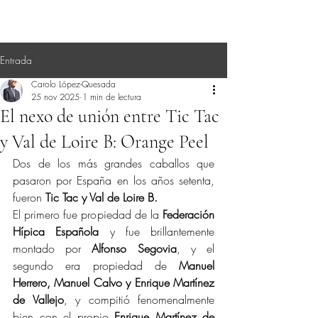
Entrada
Carolo López-Quesada
25 nov 2025
1 min de lectura
El nexo de unión entre Tic Tac
y Val de Loire B: Orange Peel
Dos de los más grandes caballos que 
pasaron por España en los años setenta, 
fueron 
Tic Tac y Val de Loire B.
El primero fue propiedad de la 
Federación 
Hípica Española
 y fue brillantemente 
montado por 
Alfonso Segovia
, y el 
segundo era propiedad de 
Manuel 
Herrero, Manuel Calvo y Enrique Martínez 
de Vallejo
, y compitió fenomenalmente 
bien con el propio 
Enrique Martínez de 