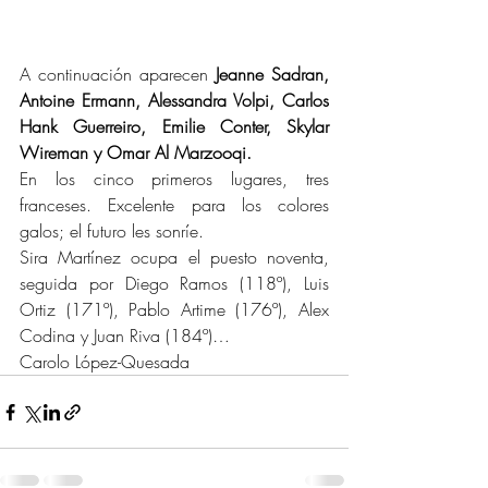
A continuación aparecen 
Jeanne Sadran, 
Antoine Ermann, Alessandra Volpi, Carlos 
Hank Guerreiro, Emilie Conter, Skylar 
Wireman y Omar Al Marzooqi.
En los cinco primeros lugares, tres 
franceses. Excelente para los colores 
galos; el futuro les sonríe.
Sira Martínez ocupa el puesto noventa, 
seguida por Diego Ramos (118º), Luis 
Ortiz (171º), Pablo Artime (176º), Alex 
Codina y Juan Riva (184º)…
Carolo López-Quesada