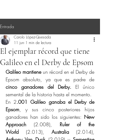
Entrada
Carolo López-Quesada
11 jun
1 min de lectura
El ejemplar récord que tiene
Galileo en el Derby de Epsom
Galileo mantiene
 un récord en el Derby de 
Epsom absoluto, ya que es padre de 
cinco ganadores del Derby. 
El único 
semental de la historia hasta el momento.
En 2
.001 Galileo ganaba el Derby de 
Epsom
, y sus cinco posteriores hijos 
ganadores han sido los siguientes: 
New 
Approach
 (2.008), 
Ruler of the 
World
 (2.013), 
Australia
 (2.014), 
Anthony Van Dyck
 (2.019) y 
Serpentine 