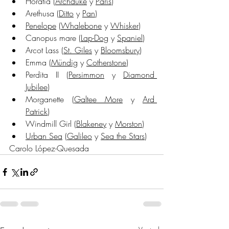
Horatia (
Archduke
 y 
Paris
)
Arethusa (
Ditto
 y 
Pan
)
Penelope
 (
Whalebone
 y 
Whisker
)
Canopus mare (
Lap-Dog
 y 
Spaniel
)
Arcot Lass (
St. Giles
 y 
Bloomsbury
)
Emma (
Mündig
 y 
Cotherstone
)
Perdita II (
Persimmon
 y 
Diamond 
Jubilee
)
Morganette (
Galtee More
 y 
Ard 
Patrick
)
Windmill Girl (
Blakeney
 y 
Morston
)
Urban Sea
 (
Galileo
 y 
Sea the Stars
)
Carolo López-Quesada